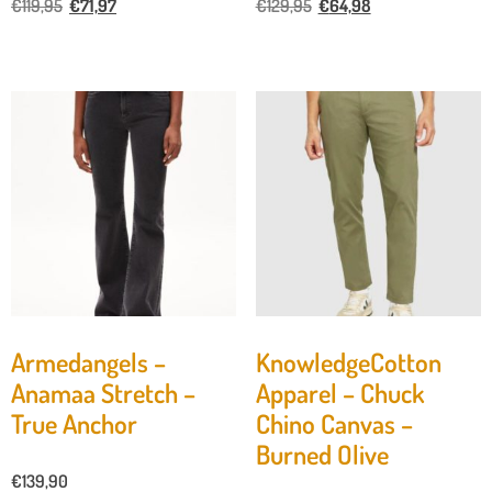
€
119,95
€
71,97
€
129,95
€
64,98
Armedangels –
KnowledgeCotton
Anamaa Stretch –
Apparel – Chuck
True Anchor
Chino Canvas –
Burned Olive
€
139,90