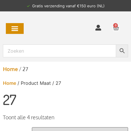
✓
Gratis verzending vanaf €150 euro (NL)
0
Home
/
27
Home
/ Product Maat / 27
27
Toont alle 4 resultaten