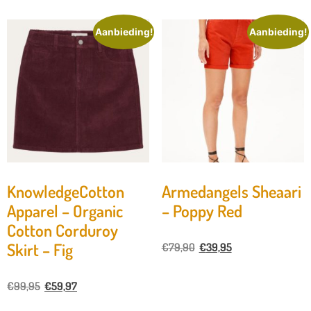
Aanbieding!
Aanbieding!
KnowledgeCotton
Armedangels Sheaari
Apparel – Organic
– Poppy Red
Cotton Corduroy
Skirt – Fig
€
79,90
€
39,95
€
99,95
€
59,97