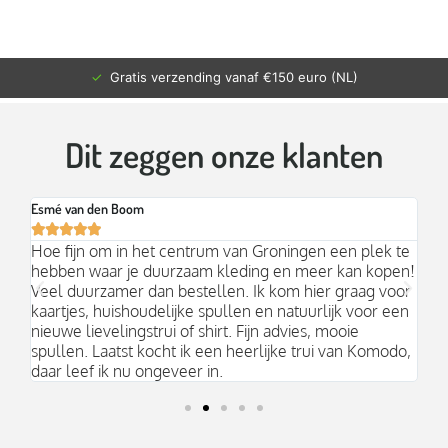
✓
Gratis verzending vanaf €150 euro (NL)
Dit zeggen onze klanten
Esmé van den Boom
Br






an
Hoe fijn om in het centrum van Groningen een plek te
Mo
hebben waar je duurzaam kleding en meer kan kopen!
Ni
k;
Veel duurzamer dan bestellen. Ik kom hier graag voor
aa
kaartjes, huishoudelijke spullen en natuurlijk voor een
nieuwe lievelingstrui of shirt. Fijn advies, mooie
spullen. Laatst kocht ik een heerlijke trui van Komodo,
daar leef ik nu ongeveer in.